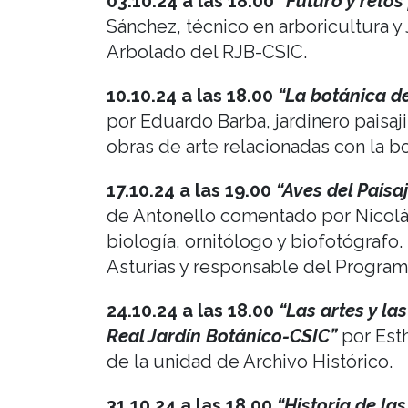
03.10.24 a las 18.00
“Futuro y retos
Sánchez, técnico en arboricultura y
Arbolado del RJB-CSIC.
10.10.24 a las 18.00
“La botánica de
por Eduardo Barba, jardinero paisaji
obras de arte relacionadas con la bo
17.10.24 a las 19.00
“Aves del Paisaj
de Antonello comentado por Nicolá
biología, ornitólogo y biofotógrafo
Asturias y responsable del Program
24.10.24 a las 18.00
“Las artes y las
Real Jardín Botánico-CSIC”
por Esth
de la unidad de Archivo Histórico.
31.10.24 a las 18.00
“Historia de las